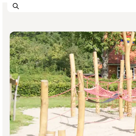
Spielplätze
Inspiration
Regionen
Erlebnisse
Unterkünfte
Reiseplanung