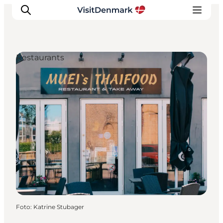
Restaurants
Inspiration
Regionen
Erlebnisse
Unterkünfte
Reiseplanung
Foto
:
Katrine Stubager