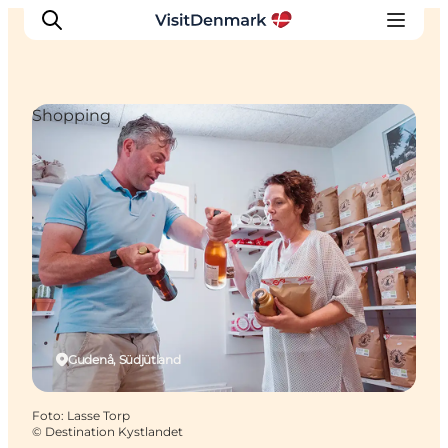
Shopping
Inspiration
Regionen
Erlebnisse
Unterkünfte
Reiseplanung
Gudenå, Südjütland
Foto
:
Lasse Torp
©
Destination Kystlandet