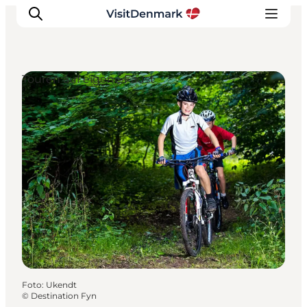
Touren auf eigene Faust
Inspiration
Regionen
Erlebnisse
Unterkünfte
Reiseplanung
Foto
:
Ukendt
©
Destination Fyn