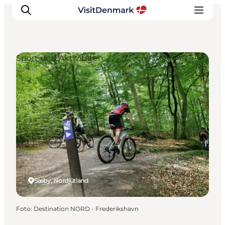
Sport und Aktivitäten
Inspiration
Regionen
Erlebnisse
Unterkünfte
Reiseplanung
Sæby, Nordjütland
Foto
:
Destination NORD - Frederikshavn