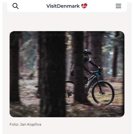
Touren auf eigene Faust
Inspiration
Regionen
Erlebnisse
Unterkünfte
Reiseplanung
Foto
:
Jan Kopřiva