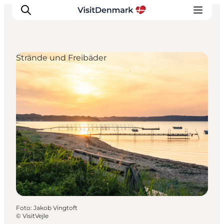
Strände und Freibäder
Inspiration
Regionen
Erlebnisse
Unterkünfte
Reiseplanung
Foto
:
Jakob Vingtoft
©
VisitVejle