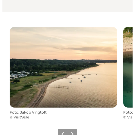
Foto
:
Jakob Vingtoft
Foto
:
©
VisitVejle
©
Visit