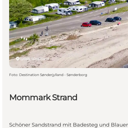
Sydals, Südjütland
Foto
:
Destination Sønderjylland - Sønderborg
Mommark Strand
Schöner Sandstrand mit Badesteg und Blaue