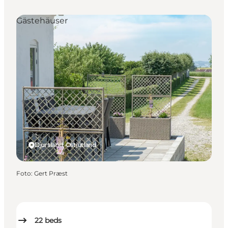
Gästehäuser
Djursland, Ostjütland
Foto
:
Gert Præst
22
beds