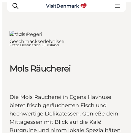
Djursland,
Ostjütland
Örtliche
Geschmackserlebnisse
Foto
:
Destination Djursland
Inspiration
Regionen
Erlebnisse
Mols Räucherei
Unterkünfte
Reiseplanung
Die Mols Räucherei in Egens Havhuse
bietet frisch geräucherten Fisch und
hochwertige Delikatessen. Genieße dein
Mittagessen mit Blick auf die Kalø
Burgruine und nimm lokale Spezialitäten