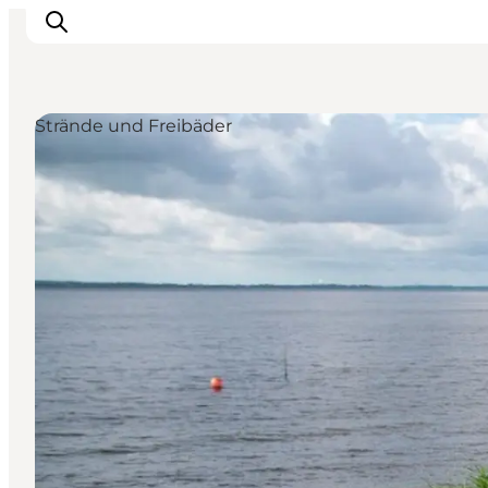
Strände und Freibäder
Inspiration
Regionen
Erlebnisse
Unterkünfte
Reiseplanung