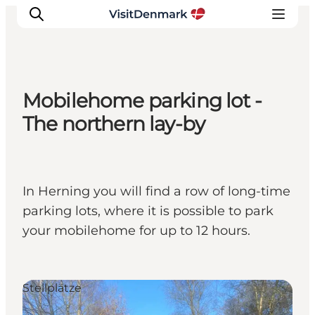
Mobilehome parking lot -
Inspiration
The northern lay-by
Regionen
Erlebnisse
Unterkünfte
In Herning you will find a row of long-time
Reiseplanung
parking lots, where it is possible to park
your mobilehome for up to 12 hours.
Stellplätze