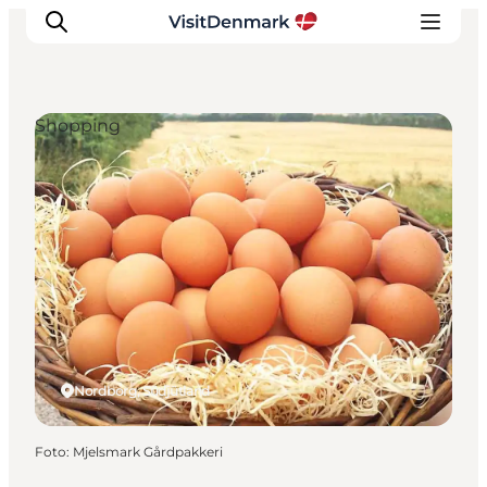
Shopping
Inspiration
Regionen
Erlebnisse
Unterkünfte
Reiseplanung
Nordborg, Südjütland
Foto
:
Mjelsmark Gårdpakkeri