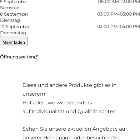
5 September
09:00 AM–12:00 PM
Samstag
8 September
03:00 PM–05:00 PM
Dienstag
10 September
03:00 PM–05:00 PM
Liegt im nördlichsten Teil von Als. Wir
Donnerstag
produzieren und verkaufen Eier aus
Mehr laden
Bodenhaltung, sowie die
Öffnungszeiten
südjütländischen Spezialitäten:
Gekochten Grün- und Weisskohl.
Diese und andere Produkte gibt es in
unserem
Hofladen, wo wir besonders
auf Individualität und Qualität achten.
Sehen Sie unsere aktuellen Angebote auf
unserer Homepage, oder besuchen Sie