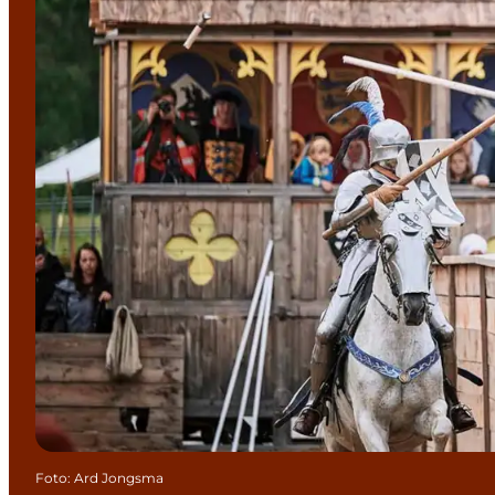
Foto
:
Ard Jongsma