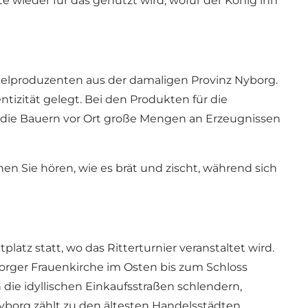
te wieder für das genutzt wird, wofür der König ihn
elproduzenten aus der damaligen Provinz Nyborg.
tizität gelegt. Bei den Produkten für die
e die Bauern vor Ort große Mengen an Erzeugnissen
n Sie hören, wie es brät und zischt, während sich
atz statt, wo das Ritterturnier veranstaltet wird.
yborger Frauenkirche im Osten bis zum Schloss
die idyllischen Einkaufsstraßen schlendern,
yborg zählt zu den ältesten Handelsstädten