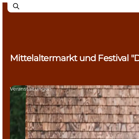
Inspiration
Mittelaltermarkt und Festival 
Regionen
Erlebnisse
Unterkünfte
Reiseplanung
Veranstaltungen