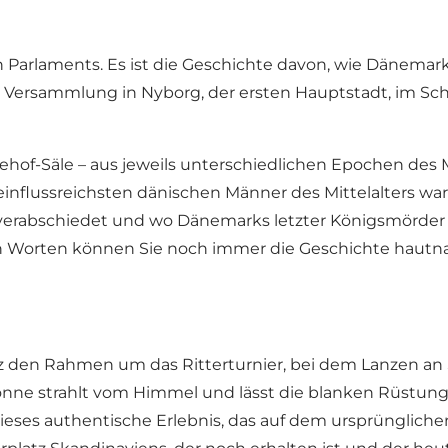
n Parlaments. Es ist die Geschichte davon, wie Dänemark
Versammlung in Nyborg, der ersten Hauptstadt, im Schl
nehof-Säle – aus jeweils unterschiedlichen Epochen des M
einflussreichsten dänischen Männer des Mittelalters 
z verabschiedet und wo Dänemarks letzter Königsmörder i
ren Worten können Sie noch immer die Geschichte haut
 den Rahmen um das Ritterturnier, bei dem Lanzen an Sc
onne strahlt vom Himmel und lässt die blanken Rüstunge
es authentische Erlebnis, das auf dem ursprünglichen 