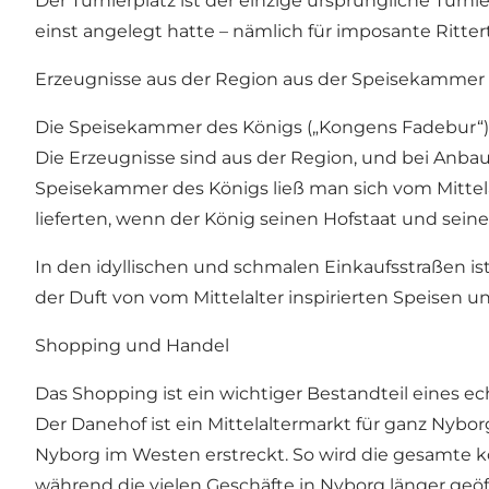
Der Turnierplatz ist der einzige ursprüngliche Turni
einst angelegt hatte – nämlich für imposante Ritter
Erzeugnisse aus der Region aus der Speisekammer
Die Speisekammer des Königs („Kongens Fadebur“)
Die Erzeugnisse sind aus der Region, und bei Anbau 
Speisekammer des Königs ließ man sich vom Mittela
lieferten, wenn der König seinen Hofstaat und seine
In den idyllischen und schmalen Einkaufsstraßen is
der Duft von vom Mittelalter inspirierten Speisen 
Shopping und Handel
Das Shopping ist ein wichtiger Bestandteil eines ech
Der Danehof ist ein Mittelaltermarkt für ganz Nybo
Nyborg im Westen erstreckt. So wird die gesamte kö
während die vielen Geschäfte in Nyborg länger geö