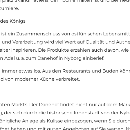
erplatz Skandinaviens, der noch erhalten ist und der heu
turniere.
 des Königs
 ist ein Zusammenschluss von ostfünischen Lebensmitt
und Verarbeitung wird viel Wert auf Qualität und Authen
lter inspirieren. Die Produkte erzählen auch davon, wi
n Adel u. a. zum Danehof in Nyborg einberief.
t immer etwas los. Aus den Restaurants und Buden könne
und von moderner Küche verbreitet.
ten Markts. Der Danehof findet nicht nur auf dem Marktpl
rg, der sich durch die historische Innenstadt von der N
nigliche Anlage als Kulisse einbezogen, wenn Sie durch 
ffnet haben und mit guten Angeboten auf Sie warten. N