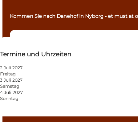
Kommen Sie nach Danehof in Nyborg - et must at 
Termine und Uhrzeiten
Termine und Uhrzeiten
Kostenlos
Website besuchen
2 Juli 2027
Freitag
Hunde erlaubt
3 Juli 2027
Samstag
Kinder, Freunde, Mein Partner, Mir selbst
4 Juli 2027
Sonntag