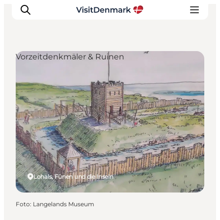
Vorzeitdenkmäler & Ruinen
Inspiration
Regionen
Erlebnisse
Unterkünfte
Reiseplanung
Lohals, Fünen und die Inseln
Foto
:
Langelands Museum