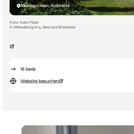
Rødding v. Vejen, Südjütland
Foto
:
Kate Piper
©
Mikkelborg Kro, Bed and Breakfast
16
beds
Website besuchen