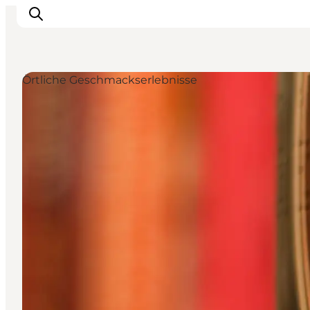
Örtliche Geschmackserlebnisse
Inspiration
Regionen
Erlebnisse
Unterkünfte
Reiseplanung