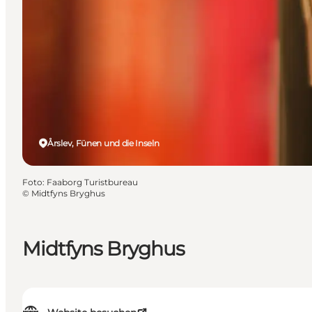
Årslev, Fünen und die Inseln
Foto
:
Faaborg Turistbureau
©
Midtfyns Bryghus
Midtfyns Bryghus