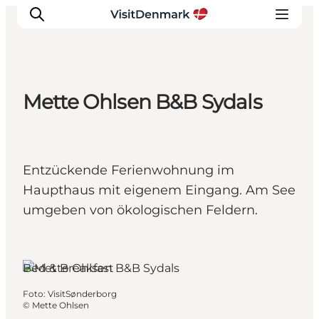
Mette Ohlsen B&B Sydals
Inspiration
Regionen
Erlebnisse
Entzückende Ferienwohnung im
Unterkünfte
Haupthaus mit eigenem Eingang. Am See
Reiseplanung
umgeben von ökologischen Feldern.
Sydals, Südjütland
Bed & Breakfast
Foto
:
VisitSønderborg
©
Mette Ohlsen