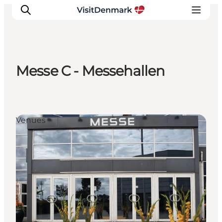
Messe C - Messehallen
Inspiration
Regionen
Erlebnisse
Venues
Unterkünfte
Reiseplanung