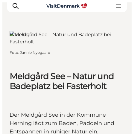
Badeseen
Inspiration
Foto
:
Jannie Nyegaard
Regionen
Erlebnisse
Meldgård See – Natur und
Unterkünfte
Reiseplanung
Badeplatz bei Fasterholt
Der Meldgård See in der Kommune
Herning lädt zum Baden, Paddeln und
Entspannen in ruhiger Natur ein.