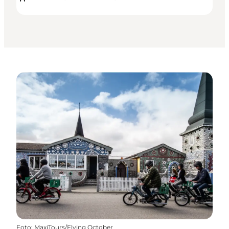
Foto
:
MaxiTours/Flying October