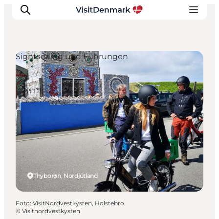
Sightseeing und Führungen
Inspiration
Regionen
Erlebnisse
Unterkünfte
Reiseplanung
Thyborøn, Nordjütland
Foto
:
VisitNordvestkysten, Holstebro
©
Visitnordvestkysten