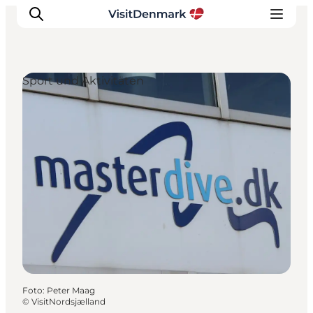
Sport und Aktivitäten
Inspiration
Regionen
Erlebnisse
Unterkünfte
Reiseplanung
Foto
:
Peter Maag
©
VisitNordsjælland