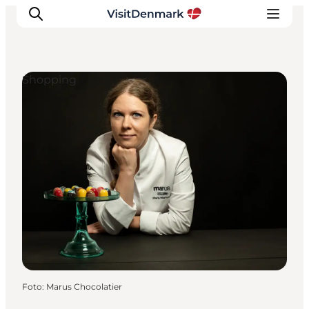
Shopping
Inspiration
Regionen
Erlebnisse
Unterkünfte
Reiseplanung
Foto
:
Marus Chocolatier