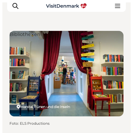
Bibliotheken
Inspiration
Regionen
Erlebnisse
Unterkünfte
Reiseplanung
Marstal, Fünen und die Inseln
Foto
:
ELS Productions