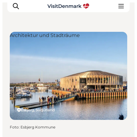
Architektur und Stadträume
Inspiration
Regionen
Erlebnisse
Unterkünfte
Reiseplanung
Esbjerg, Südjütland
Foto
:
Esbjerg Kommune