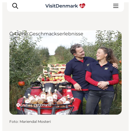
Örtliche Geschmackserlebnisse
Inspiration
Regionen
Erlebnisse
Unterkünfte
Reiseplanung
Grenaa, Ostjütland
Foto
:
Mariendal Mosteri