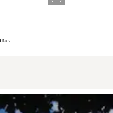
Zurück
Weiter
tlf.dk