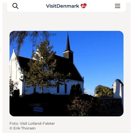
Kirchen und Klöster
Inspiration
Regionen
Erlebnisse
Unterkünfte
Reiseplanung
Foto
:
Visit Lolland-Falster
©
Erik Thorsen