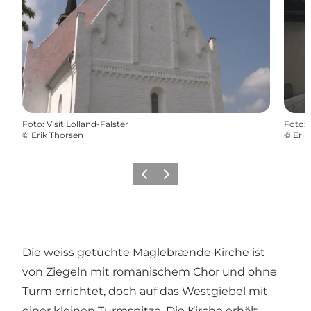
Foto
:
Visit Lolland-Falster
Foto
:
©
Erik Thorsen
©
Erik
Zurück
Weiter
Die weiss getüchte Maglebrænde Kirche ist
von Ziegeln mit romanischem Chor und ohne
Turm errichtet, doch auf das Westgiebel mit
einer kleinen Turmspitze. Die Kirche erhält