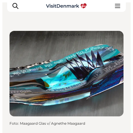
Künstler und Kunsthandwerker
Inspiration
Regionen
Erlebnisse
Unterkünfte
Reiseplanung
Foto
:
Maagaard Glas v/ Agnethe Maagaard