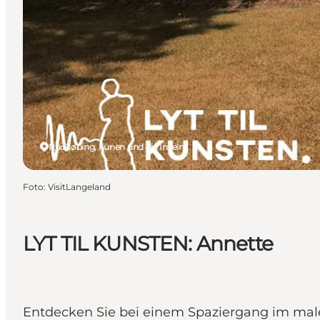
Rudkøbing, Fünen und die Inseln
Foto
:
VisitLangeland
LYT TIL KUNSTEN: Annette
Entdecken Sie bei einem Spaziergang im male