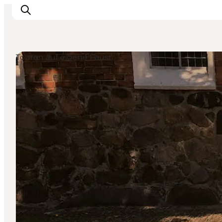
Touren auf eigene Faust
Inspiration
Regionen
Erlebnisse
Unterkünfte
Reiseplanung