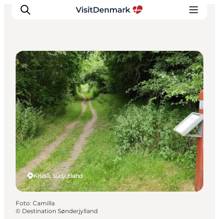
Naturgebiete
Inspiration
Regionen
Erlebnisse
Unterkünfte
Reiseplanung
Kruså, Südjütland
Foto
:
Camilla
©
Destination Sønderjylland