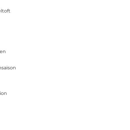
ltoft
hen
hsaison
ion