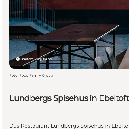
Ebeltoft, Ostjütland
Foto
:
Food Family Group
Lundbergs Spisehus in Ebeltoft
Das Restaurant Lundbergs Spisehus in Ebelto