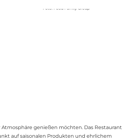
Foto
:
Food Family Group
er Atmosphäre genießen möchten. Das Restaurant
punkt auf saisonalen Produkten und ehrlichem