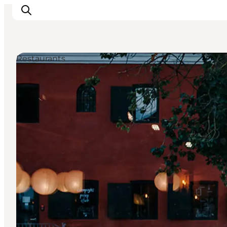
Restaurants
Inspiration
Regionen
Erlebnisse
Unterkünfte
Reiseplanung