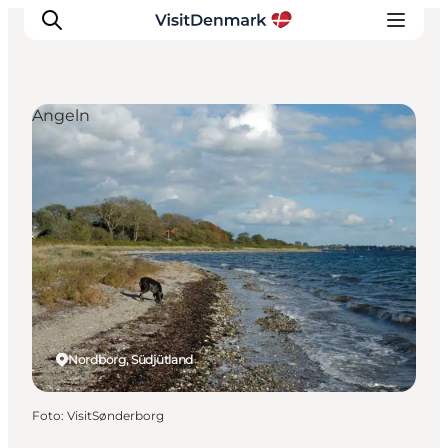
Angeln
Inspiration
Regionen
Erlebnisse
Unterkünfte
Reiseplanung
Nordborg, Südjütland
Foto
:
VisitSønderborg