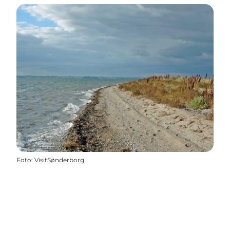
Foto
:
VisitSønderborg