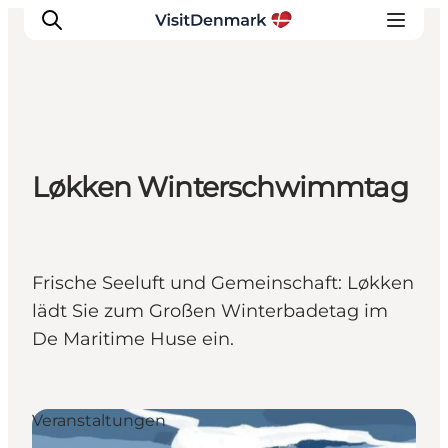
Inspiration
Løkken Winterschwimmtag
Regionen
Erlebnisse
Unterkünfte
Reiseplanung
Frische Seeluft und Gemeinschaft: Løkken
lädt Sie zum Großen Winterbadetag im
De Maritime Huse ein.
Veranstaltungen