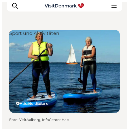
Sport und Aktivitäten
Inspiration
Regionen
Erlebnisse
Unterkünfte
Reiseplanung
Hals, Nordjütland
Foto
:
VisitAalborg, InfoCenter Hals