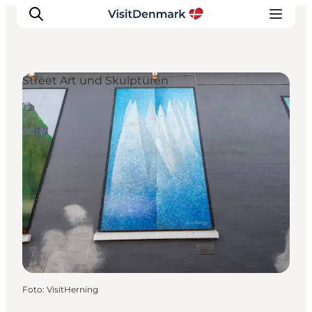
Street Art und Skulpturen
Inspiration
Regionen
Erlebnisse
Unterkünfte
Reiseplanung
Foto
:
VisitHerning