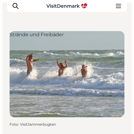
Strände und Freibäder
Inspiration
Regionen
Erlebnisse
Unterkünfte
Reiseplanung
Foto
:
VisitJammerbugten