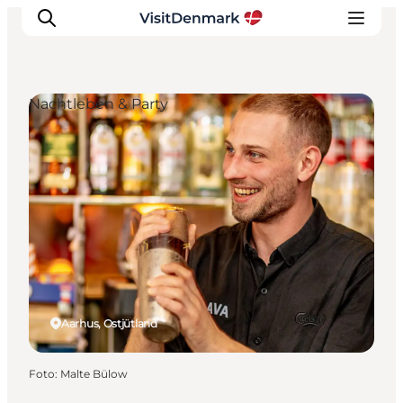
Nachtleben & Party
Inspiration
Regionen
Erlebnisse
Unterkünfte
Reiseplanung
Aarhus, Ostjütland
Foto
:
Malte Bülow