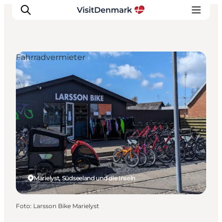
Fahrradvermieter
Inspiration
Regionen
Erlebnisse
Unterkünfte
Reiseplanung
Marielyst, Südseeland und die Inseln
Foto
:
Larsson Bike Marielyst