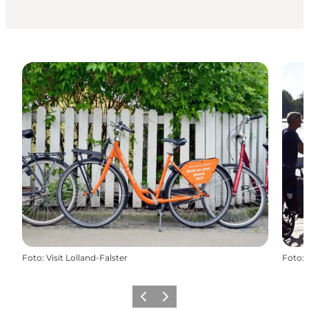
Foto
:
Visit Lolland-Falster
Foto
:
Zurück
Weiter