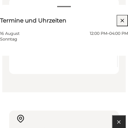
Termine und Uhrzeiten
Termine und Uhrzeiten
Kostenlos
Website besuchen
16 August
12:00 PM–04:00 PM
Sonntag
Mein Geschäft, Mir selbst, Mein Partner, Freunde,
Kinder