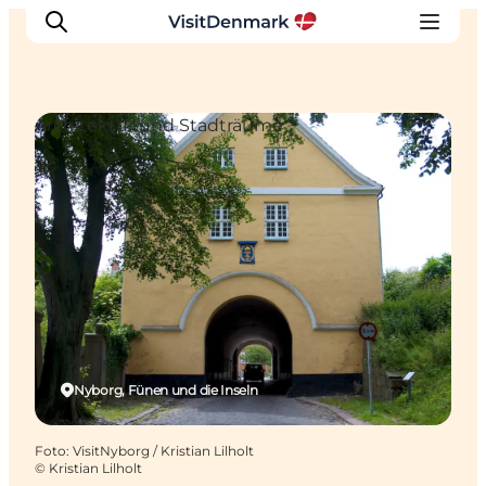
Architektur und Stadträume
Inspiration
Regionen
Erlebnisse
Unterkünfte
Reiseplanung
Nyborg, Fünen und die Inseln
Foto
:
VisitNyborg / Kristian Lilholt
©
Kristian Lilholt