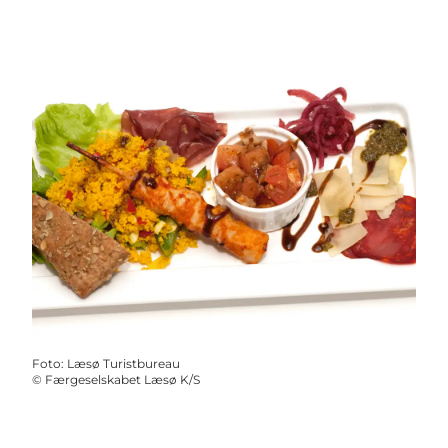
Foto
:
Læsø Turistbureau
©
Færgeselskabet Læsø K/S