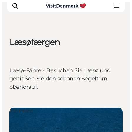
Læsøfærgen
Inspiration
Regionen
Erlebnisse
Læsø-Fähre - Besuchen Sie Læsø und
Unterkünfte
genießen Sie den schönen Segeltörn
Reiseplanung
obendrauf.
Fährlinien