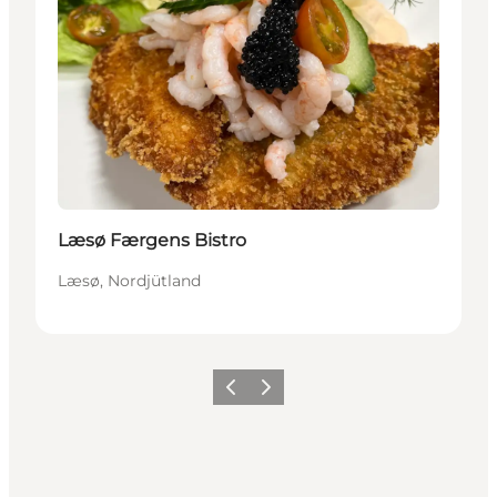
Læsø Færgens Bistro
Læsø, Nordjütland
Zurück
Weiter