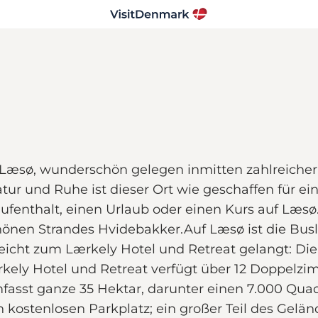
auf Læsø, wunderschön gelegen inmitten zahlreiche
r und Ruhe ist dieser Ort wie geschaffen für ein
fenthalt, einen Urlaub oder einen Kurs auf Læsø
hönen Strandes Hvidebakker.Auf Læsø ist die Busl
icht zum Lærkely Hotel und Retreat gelangt: Die
kely Hotel und Retreat verfügt über 12 Doppelzim
fasst ganze 35 Hektar, darunter einen 7.000 Qu
kostenlosen Parkplatz; ein großer Teil des Geländ