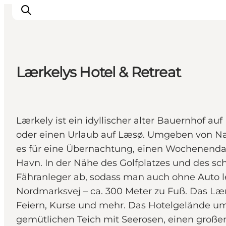
Lærkelys Hotel & Retreat
Inspiration
Regionen
Erlebnisse
Lærkely ist ein idyllischer alter Bauernhof 
Unterkünfte
oder einen Urlaub auf Læsø. Umgeben von Natu
Reiseplanung
es für eine Übernachtung, einen Wochenendau
Havn. In der Nähe des Golfplatzes und des sc
Fähranleger ab, sodass man auch ohne Auto le
Nordmarksvej – ca. 300 Meter zu Fuß. Das Lær
Feiern, Kurse und mehr. Das Hotelgelände um
gemütlichen Teich mit Seerosen, einen großen 