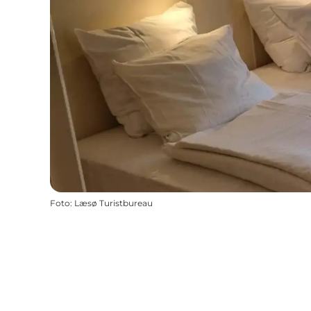
Foto
:
Læsø Turistbureau