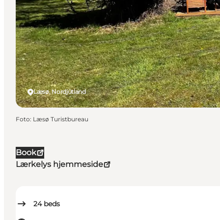
Læsø, Nordjütland
Foto
:
Læsø Turistbureau
Book
Lærkelys hjemmeside
24
beds