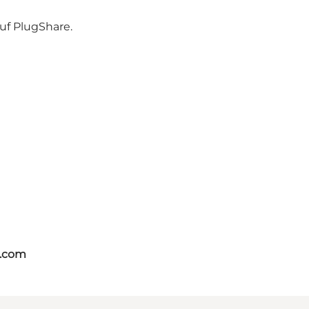
auf PlugShare
.
s.com