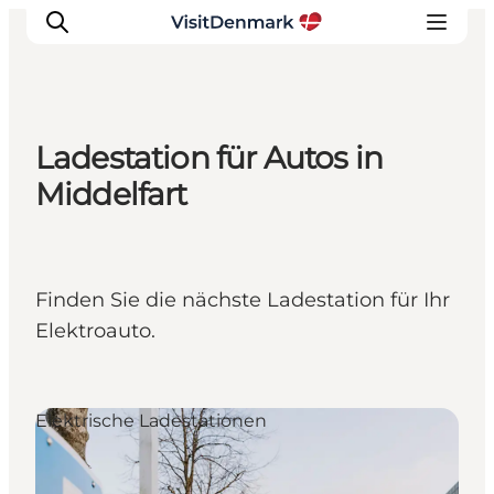
Ladestation für Autos in
Inspiration
Middelfart
Regionen
Erlebnisse
Unterkünfte
Finden Sie die nächste Ladestation für Ihr
Reiseplanung
Elektroauto.
Elektrische Ladestationen