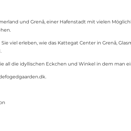
erland und Grenå, einer Hafenstadt mit vielen Möglichk
ehen.
ie viel erleben, wie das Kattegat Center in Grenå, Gla
.
 Sie all die idyllischen Eckchen und Winkel in dem man e
defogedgaarden.dk
.
ion