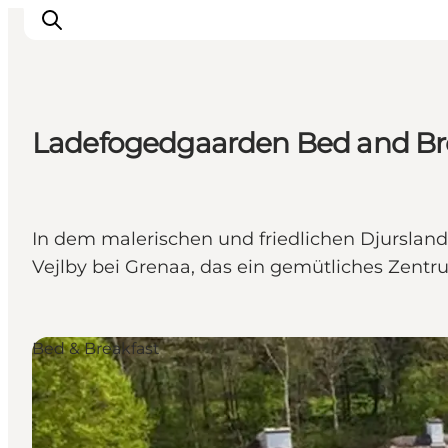
Ladefogedgaarden Bed and Br
Inspiration
Regionen
Erlebnisse
In dem malerischen und friedlichen Djursland
Unterkünfte
Vejlby bei Grenaa, das ein gemütliches Zent
Reiseplanung
Bed & Breakfast