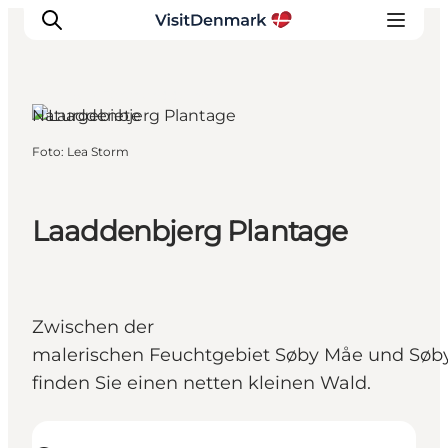
Søby, Fünen und die Inseln
Naturgebiete
Foto
:
Lea Storm
Inspiration
Regionen
Erlebnisse
Laaddenbjerg Plantage
Unterkünfte
Reiseplanung
Zwischen der
malerischen Feuchtgebiet Søby Måe und Søby
finden Sie einen netten kleinen Wald.