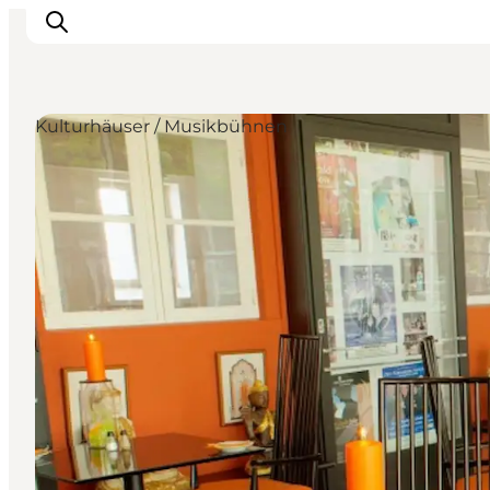
Kulturhäuser / Musikbühnen
Inspiration
Regionen
Erlebnisse
Unterkünfte
Reiseplanung