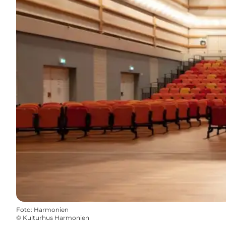
Foto
:
Harmonien
©
Kulturhus Harmonien