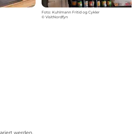
Foto
:
Kuhlmann Fritid og Cykler
©
VisitNordfyn
ariert werden.