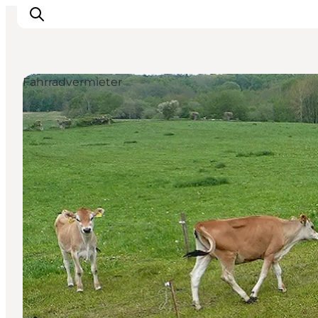
Fahrradvermieter
Inspiration
Regionen
Erlebnisse
Unterkünfte
Reiseplanung